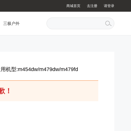
商城首页
去注册
请登录
三极户外
用机型:m454dw/m479dw/m479fd
歉！