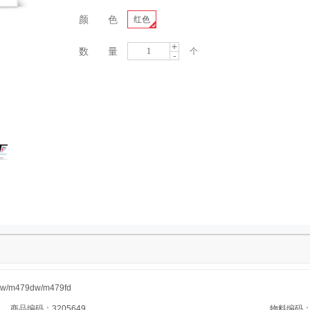
颜 色
红色
+
数 量
个
-
m479dw/m479fd
商品编码：3205649
物料编码