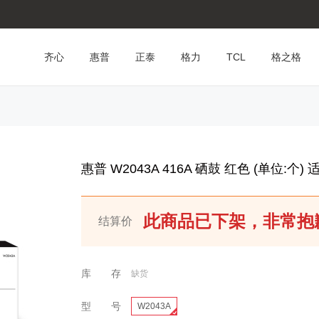
齐心
惠普
正泰
格力
TCL
格之格
惠普 W2043A 416A 硒鼓 红色 (单位:个) 适
此商品已下架，非常抱
结算价
库 存
缺货
型 号
W2043A