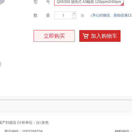
型 号
QX6300 馈纸式 A3幅面 120ppm/240ipm
+
数 量
台
（齐心扫描仪、高拍仪满11
-
立即购买
加入购物车
pm 国产扫描仪 (计价单位：台) 灰色
商品编码：1003768334
物料编码