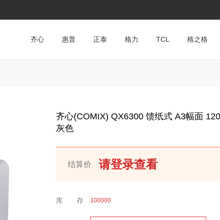
齐心
惠普
正泰
格力
TCL
格之格
齐心(COMIX) QX6300 馈纸式 A3幅面 1
灰色
请登录查看
结算价
库 存
100000