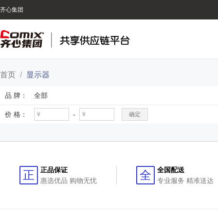
齐心集团
首页
/
显示器
品 牌：
全部
价 格：
-
确定
正品保证
全国配送
正
全
惠选优品 购物无忧
专业服务 精准送达