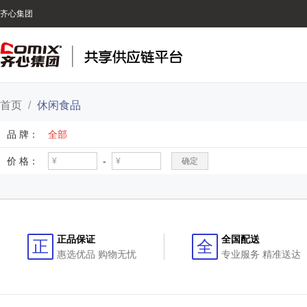
齐心集团
首页
/
休闲食品
品 牌：
全部
价 格：
-
确定
正品保证
全国配送
正
全
惠选优品 购物无忧
专业服务 精准送达